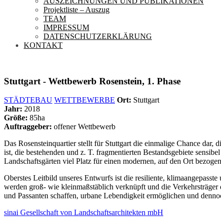
AUSZEICHNUNGEN UND PUBLIKATIONEN
Projektliste – Auszug
TEAM
IMPRESSUM
DATENSCHUTZERKLÄRUNG
KONTAKT
Stuttgart - Wettbewerb Rosenstein, 1. Phase
STÄDTEBAU
WETTBEWERBE
Ort:
Stuttgart
Jahr:
2018
Größe:
85ha
Auftraggeber:
offener Wettbewerb
Das Rosensteinquartier stellt für Stuttgart die einmalige Chance dar
ist, die bestehenden und z. T. fragmentierten Bestandsgebiete sensibe
Landschaftsgärten viel Platz für einen modernen, auf den Ort bezogene
Oberstes Leitbild unseres Entwurfs ist die resiliente, klimaangepass
werden groß- wie kleinmaßstäblich verknüpft und die Verkehrsträger d
und Passanten schaffen, urbane Lebendigkeit ermöglichen und denno
sinai Gesellschaft von Landschaftsarchitekten mbH