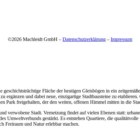
©2026 Machleidt GmbH –
Datenschutzerklärung
–
Impressum
, die geschichtsträchtige Fläche der heutigen Gleisbögen in ein zeitgem
l zu ergänzen und dabei neue, einzigartige Stadtbausteine zu etablieren
n Park freigehalten, der den weiten, offenen Himmel mitten in die Stad
te und verwobene Stadt. Vernetzung findet auf vielen Ebenen statt: urb
es Umweltverbunds gestärkt. Es entstehen Quartiere, die qualitätvolle
ch Freiraum und Natur erlebbar machen.