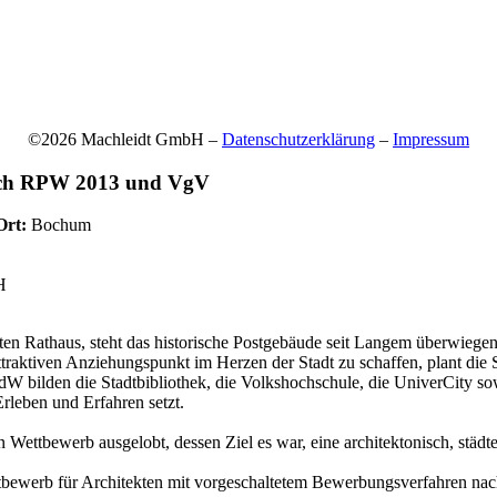
©2026 Machleidt GmbH –
Datenschutzerklärung
–
Impressum
 nach RPW 2013 und VgV
Ort:
Bochum
H
n Rathaus, steht das historische Postgebäude seit Langem überwiegen
attraktiven Anziehungspunkt im Herzen der Stadt zu schaffen, plant d
bilden die Stadtbibliothek, die Volkshochschule, die UniverCity sowie
rleben und Erfahren setzt.
ttbewerb ausgelobt, dessen Ziel es war, eine architektonisch, städte
ettbewerb für Architekten mit vorgeschaltetem Bewerbungsverfahren n