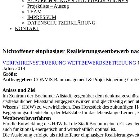
AUSZEICHNUNGEN UND PUBLIKATIONEN
Projektliste – Auszug
TEAM
IMPRESSUM
DATENSCHUTZERKLÄRUNG
KONTAKT
Nichtoffener einphasiger Realisierungswettbewerb
VERFAHRENSSTEUERUNG
WETTBEWERBSBETREUUNG
Jahr:
2019
Größe:
Auftraggeber:
CONVIS Baumanagement & Projektsteuerung Gmb
Anlass und Ziel
Im Zentrum der Bochumer Altstadt, gegenüber dem denkmalgeschützte
städtebaulichen Missstand entgegenzuwirken und gleichzeitig einen 
Wissens“ (HdW) zu verwirklichen. Das Herzstück des zukünftigen HdW 
Begegnungsort entstehen, der Maßstäbe für das lebenslange Lernen, E
Wettbewerbsverfahren
Für die Entwicklung des HdW hat die Stadt Bochum einen EU-weiten We
auch funktional, energetisch und wirtschaftlich optimal ist.
Die Auslobung erfolgte als nichtoffener einphasiger Realisierungsw