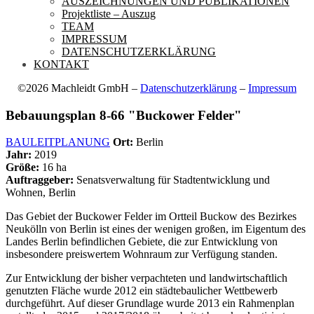
AUSZEICHNUNGEN UND PUBLIKATIONEN
Projektliste – Auszug
TEAM
IMPRESSUM
DATENSCHUTZERKLÄRUNG
KONTAKT
©2026 Machleidt GmbH –
Datenschutzerklärung
–
Impressum
Bebauungsplan 8-66 "Buckower Felder"
BAULEITPLANUNG
Ort:
Berlin
Jahr:
2019
Größe:
16 ha
Auftraggeber:
Senatsverwaltung für Stadtentwicklung und
Wohnen, Berlin
Das Gebiet der Buckower Felder im Ortteil Buckow des Bezirkes
Neukölln von Berlin ist eines der wenigen großen, im Eigentum des
Landes Berlin befindlichen Gebiete, die zur Entwicklung von
insbesondere preiswertem Wohnraum zur Verfügung standen.
Zur Entwicklung der bisher verpachteten und landwirtschaftlich
genutzten Fläche wurde 2012 ein städtebaulicher Wettbewerb
durchgeführt. Auf dieser Grundlage wurde 2013 ein Rahmen­­­plan