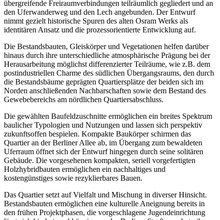
übergreifende Freiraumverbindungen teilräumlich gegliedert und an
den Uferwanderweg und den Lech angebunden. Der Entwurf
nimmt gezielt historische Spuren des alten Osram Werks als
identitären Ansatz und die prozessorientierte Entwicklung auf.
Die Bestandsbauten, Gleiskörper und Vegetationen helfen darüber
hinaus durch ihre unterschiedliche atmosphärische Prägung bei der
Herausarbeitung möglichst differenzierter Teilräume, wie z.B. dem
postindustriellen Charme des südlichen Übergangsraums, den durch
die Bestandsbäume geprägten Quartiersplätze der beiden sich im
Norden anschließenden Nachbarschaften sowie dem Bestand des
Gewebebereichs am nördlichen Quartiersabschluss.
Die gewählten Baufeldzuschnitte ermöglichen ein breites Spektrum
baulicher Typologien und Nutzungen und lassen sich perspektiv
zukunftsoffen bespielen. Kompakte Baukörper schirmen das
Quartier an der Berliner Allee ab, im Übergang zum bewaldeten
Uferraum öffnet sich der Entwurf hingegen durch seine solitären
Gebäude. Die vorgesehenen kompakten, seriell vorgefertigten
Holzhybridbauten ermöglichen ein nachhaltiges und
kostengünstiges sowie rezyklierbares Bauen.
Das Quartier setzt auf Vielfalt und Mischung in diverser Hinsicht.
Bestandsbauten ermöglichen eine kulturelle Aneignung bereits in
den frühen Projektphasen, die vorgeschlagene Jugendeinrichtung