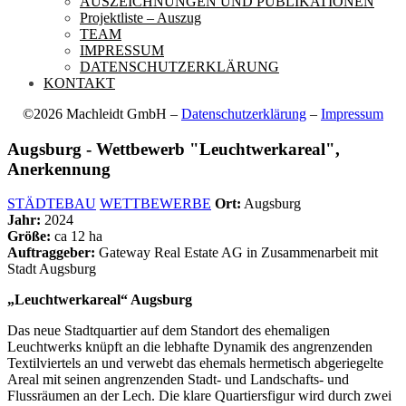
AUSZEICHNUNGEN UND PUBLIKATIONEN
Projektliste – Auszug
TEAM
IMPRESSUM
DATENSCHUTZERKLÄRUNG
KONTAKT
©2026 Machleidt GmbH –
Datenschutzerklärung
–
Impressum
Augsburg - Wettbewerb "Leuchtwerkareal",
Anerkennung
STÄDTEBAU
WETTBEWERBE
Ort:
Augsburg
Jahr:
2024
Größe:
ca 12 ha
Auftraggeber:
Gateway Real Estate AG in Zusammenarbeit mit
Stadt Augsburg
„Leuchtwerkareal“ Augsburg
Das neue Stadtquartier auf dem Standort des ehemaligen
Leuchtwerks knüpft an die lebhafte Dynamik des angrenzenden
Textilviertels an und verwebt das ehemals hermetisch abgeriegelte
Areal mit seinen angrenzenden Stadt- und Landschafts- und
Flussräumen an der Lech. Die klare Quartiersfigur wird durch zwei